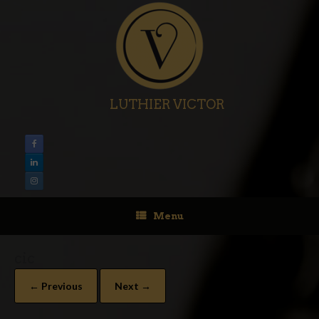
LUTHIER VICTOR
Menu
cic
← Previous
Next →