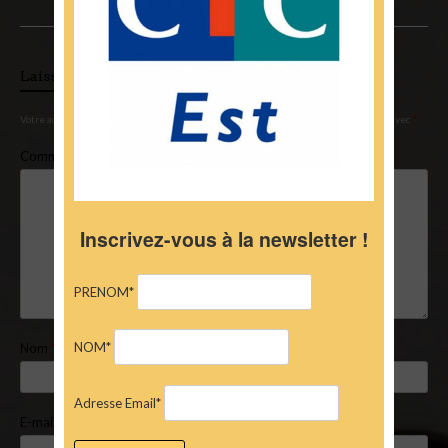
Laisser un commentaire
Votre adresse e-mail ne sera pas publiée.
Les champs obligatoires sont indiqués avec
*
Commentaire
*
Inscrivez-vous à la newsletter !
PRENOM*
NOM*
Nom
*
Adresse Email*
E-mail
*