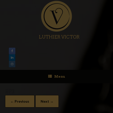
LUTHIER VICTOR
Menu
BP3
← Previous
Next →