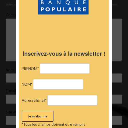
Votre adresse e-mail ne sera pas publiée.
Les champs obligatoires sont indiqués avec
*
Commentaire
*
Inscrivez-vous à la newsletter !
PRENOM*
Nom
*
NOM*
E-mail
*
Adresse Email*
Site web
*Tous les champs doivent être remplis