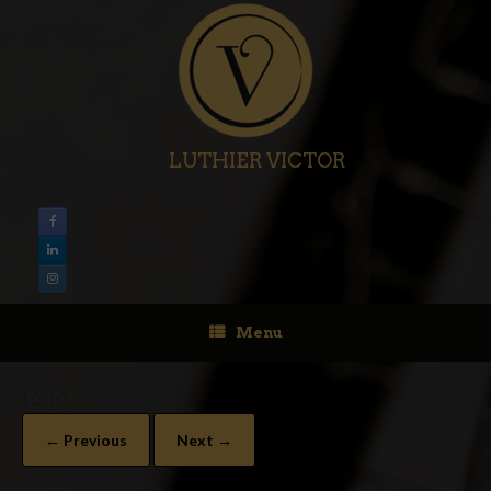
LUTHIER VICTOR
Menu
logo
← Previous
Next →