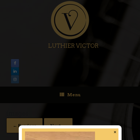
LUTHIER VICTOR
Menu
images
← Previous
Next →
✕