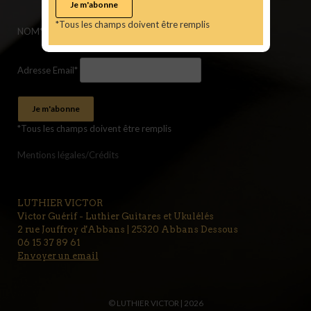
*Tous les champs doivent être remplis
NOM*
Adresse Email*
*Tous les champs doivent être remplis
Mentions légales/Crédits
LUTHIER VICTOR
Victor Guérif - Luthier Guitares et Ukulélés
2 rue Jouffroy d'Abbans | 25320 Abbans Dessous
06 15 37 89 61
Envoyer un email
© LUTHIER VICTOR | 2026